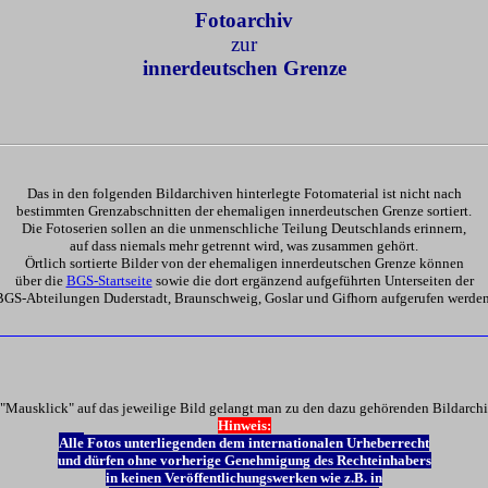
Fotoarchiv
zur
innerdeutschen Grenze
Das in den folgenden Bildarchiven hinterlegte Fotomaterial ist nicht nach
bestimmten Grenzabschnitten der ehemaligen innerdeutschen Grenze sortiert.
Die Fotoserien sollen an die unmenschliche Teilung Deutschlands erinnern,
auf dass niemals mehr getrennt wird, was zusammen gehört.
Örtlich sortierte Bilder von der ehemaligen innerdeutschen Grenze können
über die
BGS-Startseite
sowie die dort ergänzend aufgeführten Unterseiten der
BGS-Abteilungen Duderstadt, Braunschweig, Goslar und Gifhorn aufgerufen werden
"Mausklick" auf das jeweilige Bild gelangt man zu den dazu gehörenden Bildarch
Hinweis:
Alle
Fotos unterliegenden dem internationalen Urheberrecht
und dürfen ohne vorherige Genehmigung des Rechteinhabers
in keinen Veröffentlichungswerken wie z.B. in