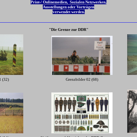
Print-/ Onlinemedien, Sozialen Netzwerken,
Ausstellungen oder Vorträgen
verwendet werden.
"Die Grenze zur DDR"
1 (32)
Grenzbilder 02 (68)