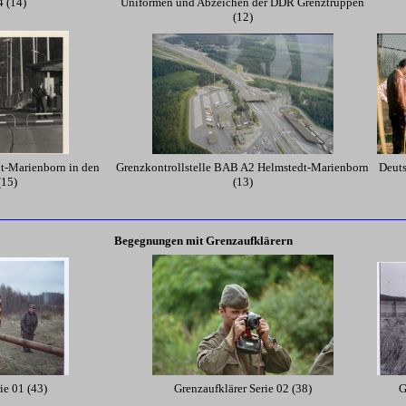
4 (14)
Uniformen und Abzeichen der DDR Grenztruppen
(12)
dt-Marienborn in den
Grenzkontrollstelle BAB A2 Helmstedt-Marienborn
Deut
(15)
(13)
Begegnungen mit Grenzaufklärern
ie 01 (43)
Grenzaufklärer Serie 02 (38)
G