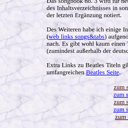
Das songbook no. 3 wird für ne
des Inhaltsverzeichnisses in so
der letzten Ergänzung notiert.
Des Weiteren habe ich einige In
(
web links songs&tabs
) aufgen
nach. Es gibt wohl kaum einen T
(zumindest außerhalb der deuts
Extra Links zu Beatles Titeln gi
umfangreichen
Beatles Seite
.
zum 
zum 
zum 
zum 
zum 