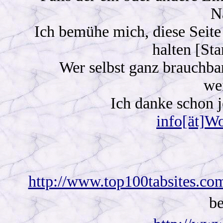
N
Ich bemühe mich, diese Seite s
halten [St
Wer selbst ganz brauchbar
we
Ich danke schon je
info[ät]W
http://www.top100tabsites.co
be