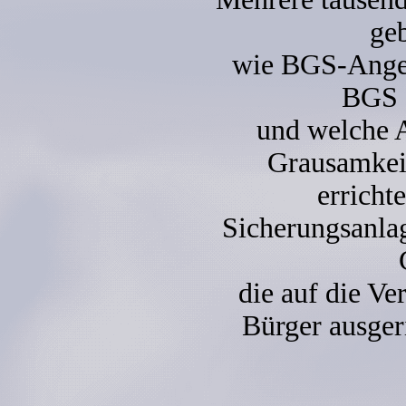
ge
wie BGS-Angeh
BGS e
und welche 
Grausamkei
erricht
Sicherungsanla
die auf die Ve
Bürger ausgeri