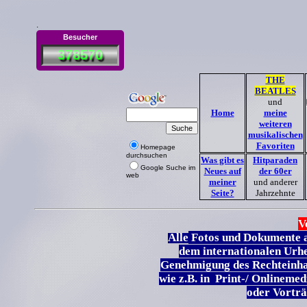
.
Besucher
378570
THE
BEATLES
und
Home
meine
weiteren
musikalischen
Favoriten
Homepage
durchsuchen
Was gibt es
Hitparaden
Google Suche im
Neues auf
der 60er
web
meiner
und anderer
Seite?
Jahrzehnte
V
Alle
Fotos und Dokumente au
dem internationalen Urh
Genehmigung des Rechteinha
wie z.B. in Print-/ Onlineme
oder Vortr