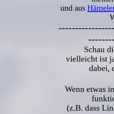
und aus
Hämele
W
----------------
-------
Schau di
vielleicht ist 
dabei, d
Wenn etwas in
funkti
(z.B. dass Lin