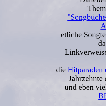
Them
"Songbüche
A
etliche Songt
da
Linkverweis
die
Hitparaden 
Jahrzehnte 
und eben vie
B