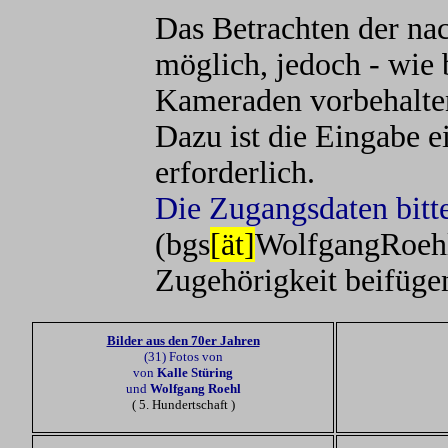
Das Betrachten der na
möglich, jedoch - wie 
Kameraden vorbehalte
Dazu ist die Eingabe 
erforderlich.
Die Zugangsdaten bitte
(bgs
[ät]
WolfgangRoeh
Zugehörigkeit beifüge
Bilder aus den 70er Jahren
(31) Fotos von
von
Kalle Stüring
und
Wolfgang Roehl
( 5. Hundertschaft )