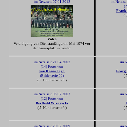
im Netz seit 07.01.2012
im Netz se
(
Frank
( 
Video
Vereidigung von Dienstanfänger im Mai 1974 vor
der Kaiserpfalz in Goslar.
im Netz seit 21.04.2005
im N
(14) Fotos von
von
Konni Jago
Georg 
(
Bilderserie 02)
( 
( 5. Hundertschaft )
im Netz seit 05.07.2007
im N
(12) Fotos von
Berthold Wreczycki
( 5. Hundertschaft )
( 
im Netz seit 20.02.2009
im N