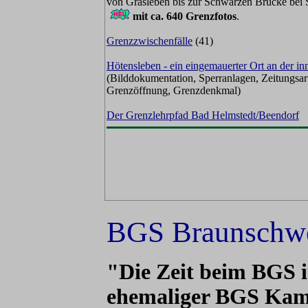
von Grasleben bis zur Schwarzen Brücke bei 
mit ca. 640 Grenzfotos
.
Grenzzwischenfälle
(41)
Hötensleben - ein eingemauerter Ort an der i
(Bilddokumentation, Sperranlagen, Zeitungsart
Grenzöffnung, Grenzdenkmal)
Der Grenzlehrpfad Bad Helmstedt/Beendorf
BGS Braunschwei
"Die Zeit beim BGS i
ehemaliger BGS Ka