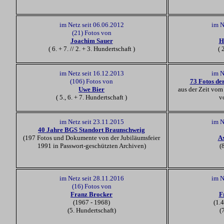
im Netz seit 06.06.2012
im N
(21) Fotos von
Joachim Sauer
H
( 6. + 7. // 2. + 3. Hundertschaft )
( 
im Netz seit 16.12.2013
im N
(106) Fotos von
73 Fotos de
Uwe Bier
aus der Zeit vom
( 5., 6. + 7. Hundertschaft )
v
im Netz seit 23.11.2015
im N
40 Jahre BGS Standort Braunschweig
(197 Fotos und Dokumente von der Jubiläumsfeier
A
1991 in Passwort-geschützten Archiven)
(
im Netz seit 28.11.2016
im N
(16) Fotos von
Franz Brocker
F
(1967 - 1968)
(1.
(5. Hundertschaft)
(