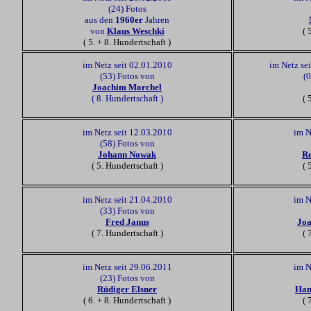
(24) Fotos
aus den
1960er
Jahren
von
Klaus Weschki
( 
( 5. + 8. Hundertschaft )
im Netz seit 02.01.2010
im Netz se
(53) Fotos von
(
Joachim Morchel
( 8. Hundertschaft )
( 
im Netz seit 12.03.2010
im N
(58) Fotos von
Johann Nowak
Re
( 5. Hundertschaft )
( 
im Netz seit 21.04.2010
im N
(33) Fotos von
Fred Janus
Joa
( 7. Hundertschaft )
( 
im Netz seit 29.06.2011
im N
(23) Fotos von
Rüdiger Elsner
Han
( 6. + 8. Hundertschaft )
( 