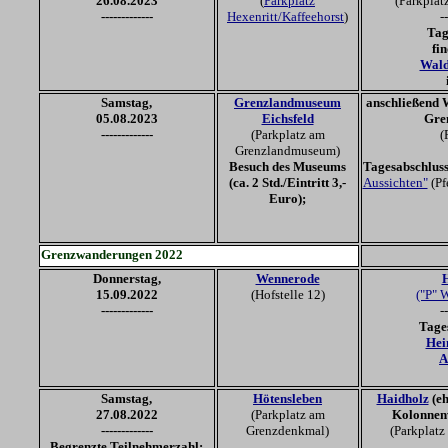
26
.08.20
23
(
Parkplatz
(Parkplat
-------------
Hexenritt/Kaffeehorst
)
--
Tag
fin
Wald
Samstag,
Grenzlandmuseum
anschließend 
05.08.20
23
Eichsfeld
Gre
-------------
(Parkplatz am
(
Grenzlandmuseum)
Besuch des Museums
Tagesabschlus
(ca. 2 Std./Eintritt 3,-
Aussichten"
(Pf
Euro);
Grenzwanderungen 20
22
Donnerstag
,
Wennerode
15.09.20
22
(Hofstelle 12)
("P" 
-------------
--
Tage
Hei
A
Samstag,
Hötensleben
Haidholz
(eh
27
.08.20
22
(Parkplatz am
Kolonnen
-------------
Grenzdenkmal)
(Parkplat
Begrenzte Teilnehmerzahl: