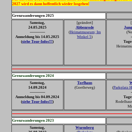
2027 wird es dann hoffentlich wieder losgehen!
Grenzwanderungen 20
25
Samstag
,
[geändert]
[
24
.05.20
25
Abbenrode
Jung
-------------
(
Heimatmuseum; Im
(No
Anmeldung bis 14.05.2025
Winkel 5
)
-
(
siehe Tour-Infos!!!
)
Tage
Heimatmu
Grenzwanderungen 20
24
Samstag
,
Torfhaus
W
14
.09.20
24
(Goetheweg)
(
Parkplatz H
-------------
-
Anmeldung bis 04.09.2024
Tage
(
siehe Tour-Infos!!!
)
Rodelhau
Mi
Grenzwanderungen 20
2
3
Samstag
,
Wurmberg