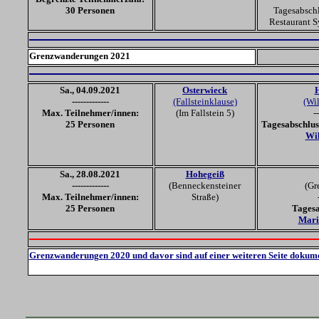
30 Personen
Tagesabschl
Restaurant S
Grenzwanderungen 20
21
Sa., 04
.09.20
21
Osterwieck
-------------
(Fallsteinklause)
(Wil
Max. Teilnehmer/innen:
(Im Fallstein 5)
--
25 Personen
Tagesabschlus
Wil
Sa., 28.08.20
21
Hohegeiß
-------------
(Benneckensteiner
(Gr
Max. Teilnehmer/innen:
Straße)
25 Personen
Tagesa
Mari
Grenzwanderungen 2020 und davor sind auf einer weiteren Seite dokume