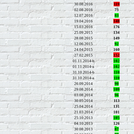
30.08.2016
119
02.08.2016
73
12.07.2016
83
19.04.2016
148
15.03.2016
176
25.09.2015
134
28.08.2015
149
12.06.2015
92
24.04.2015
160
27.02.2015
152
01.11.2014-b
102
01.11.2014-a
102
31.10.2014-b
110
31.10.2014-a
110
26.09.2014
90
29.08.2014
109
03.08.2014
96
30.05.2014
113
25.04.2014
131
21.03.2014
101
25.10.2013
105
04.10.2013
126
30.08.2013
8
7