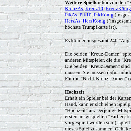
Weitere Spielkarten
von den "F
KreuzAs
,
Kreuz10
,
KreuzKönig
PikAs
,
Pik10
,
PikKönig
(insges
HerzAs
,
HerzKönig
((insgesamt
höchste Trumpfkarte ist).
Es können insgesamt 240 "Auge
Die beiden "Kreuz-Damen" spie
anderen Mitspieler, die die "K
Die beiden "KreuzDamen" sind i
müssen. Sie müssen dafür mind
Für die "Nicht-Kreuz-Damen" 
Hochzeit
Erhält ein Spieler bei der Kar
Hand, kann er sich einen Spielp
"Hochzeit" an. Derjenige Mitspi
ersten ausgespielten "Farbensti
vorgespielt worden sein), spie
dieses Spiel zusammen. Geht kei