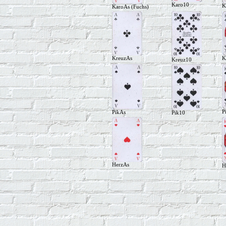
Karo10
K
KaroAs (Fuchs)
KreuzAs
K
Kreuz10
P
PikAs
Pik10
HerzAs
H