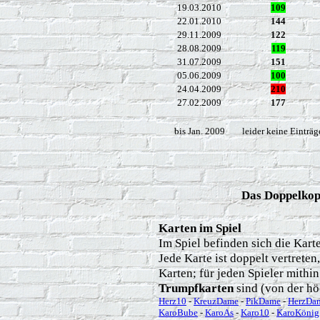
19.03.2010
109
22.01.2010
144
29.11.2009
122
28.08.2009
119
31.07.2009
151
05.06.2009
100
24.04.2009
210
27.02.2009
177
bis Jan. 2009
leider keine Einträge
Das Doppelkopf
Karten im Spiel
Im Spiel befinden sich die Kar
Jede Karte ist doppelt vertreten
Karten; für jeden Spieler mithin
Trumpfkarten
sind (von der hö
Herz10
-
KreuzDame
-
PikDame
-
HerzDa
KaroBube
-
KaroAs
-
Karo10
-
KaroKönig